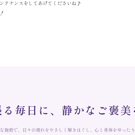
ンテナンスをしてあげてくださいね♪
！
張
る
毎
日
に
、
静
か
な
ご
褒
美
な施術で、日々の疲れをやさしく解きほぐし、心と身体をゆった