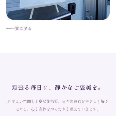
←
一覧に戻る
頑
張
る
毎
日
に
、
静
か
な
ご
褒
美
を
。
心地よい空間と丁寧な施術で、日々の疲れをやさしく解き
ほぐし、心と身体をゆったりと整えていきます。