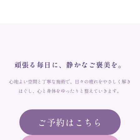
頑
張
る
毎
日
に
、
静
か
な
ご
褒
美
を
。
心地よい空間と丁寧な施術で、日々の疲れをやさしく解き
ほぐし、心と身体をゆったりと整えていきます。
ご予約はこちら