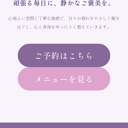
頑
張
る
毎
日
に
、
静
か
な
ご
褒
美
を
。
心地よい空間と丁寧な施術で、日々の疲れをやさしく解き
ほぐし、心と身体をゆったりと整えていきます。
ご予約はこちら
メニューを見る