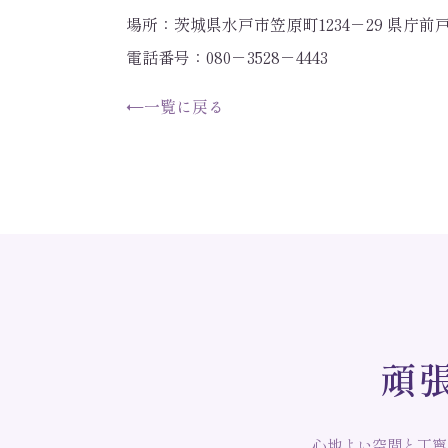
場所：茨城県水戸市笠原町1234－29 県庁前戸
電話番号：080－3528－4443
←
一覧に戻る
頑
心地よい空間と丁寧