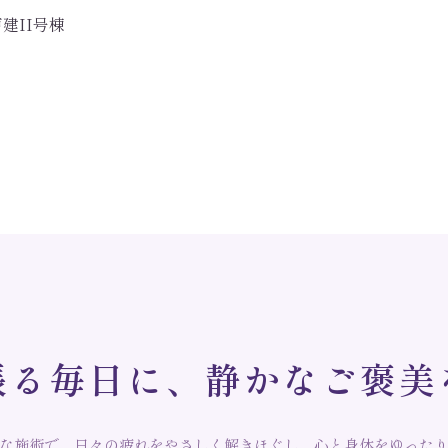
建II号棟
張
る
毎
日
に
、
静
か
な
ご
褒
美
な施術で、日々の疲れをやさしく解きほぐし、心と身体をゆった