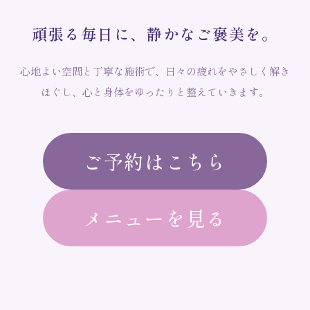
頑
張
る
毎
日
に
、
静
か
な
ご
褒
美
を
。
心地よい空間と丁寧な施術で、日々の疲れをやさしく解き
ほぐし、心と身体をゆったりと整えていきます。
ご予約はこちら
メニューを見る