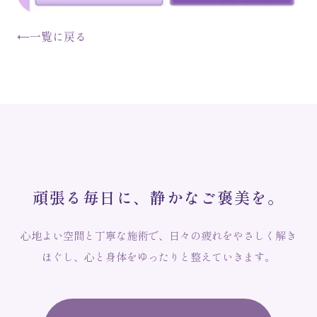
←
一覧に戻る
頑
張
る
毎
日
に
、
静
か
な
ご
褒
美
を
。
心地よい空間と丁寧な施術で、日々の疲れをやさしく解き
ほぐし、心と身体をゆったりと整えていきます。