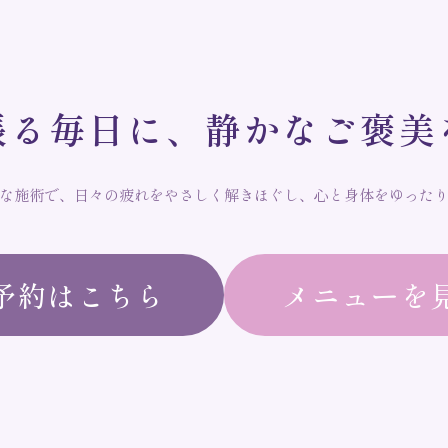
張
る
毎
日
に
、
静
か
な
ご
褒
美
な施術で、日々の疲れをやさしく解きほぐし、心と身体をゆった
予約はこちら
メニューを