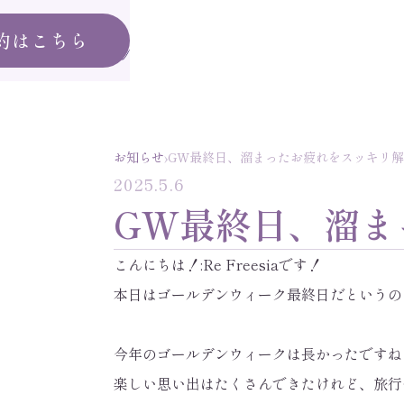
約はこちら
›
お知らせ
GW最終日、溜まったお疲れをスッキリ
2025.5.6
GW最終日、溜ま
こんにちは！:Re Freesiaです！
本日はゴールデンウィーク最終日だというのに生
今年のゴールデンウィークは長かったですね
楽しい思い出はたくさんできたけれど、旅行