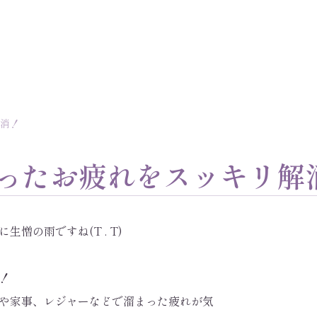
解消！
ったお疲れをスッキリ解
憎の雨ですね(T . T)
！
や家事、レジャーなどで溜まった疲れが気