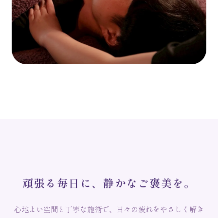
頑
張
る
毎
日
に
、
静
か
な
ご
褒
美
を
。
心地よい空間と丁寧な施術で、日々の疲れをやさしく解き