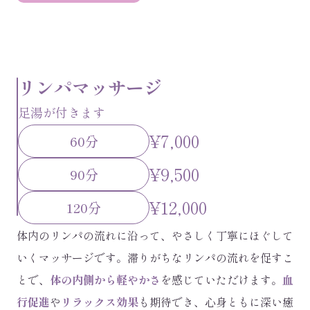
リンパマッサージ
足湯が付きます
¥7,000
60分
¥9,500
90分
¥12,000
120分
体内のリンパの流れに沿って、やさしく丁寧にほぐして
いくマッサージです。滞りがちなリンパの流れを促すこ
とで、
体の内側から軽やかさ
を感じていただけます。
血
行促進
や
リラックス効果
も期待でき、心身ともに深い癒