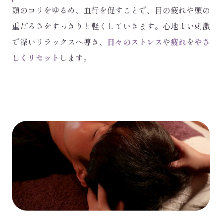
頭のコリをゆるめ、血行を促すことで、目の疲れや頭の
重だるさをすっきりと軽くしていきます。心地よい刺激
で深いリラックスへ導き、
日々のストレス
や
疲れ
を
やさ
しくリセット
します。